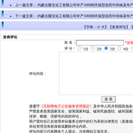
上一篇文章：
内蒙古隆宝化工有限公司年产1000吨环保型农药中间体及年产10
还原金黄RK、300吨橄榄T生产项目环境影响评价公众参与第二次公示
下一篇文章：
内蒙古隆宝化工有限公司年产1000吨环保型农药中间体及年产10
还原金黄RK、300吨橄榄T生产项目环境影响评价公众参与报批前公示
【字体：小 大】【
发表评论
】
发表评论
姓 名：
*游
评 分：
1分
2分
3分
4分
评论内容：
请遵守
《互联网电子公告服务管理规定》
及中华人民共和国其他各
严禁发表危害国家安全、损害国家利益、破坏民族团结、破坏国家
诽谤、教唆、淫秽等内容的评论 。
用户需对自己在使用本站服务过程中的行为承担法律责任（直接或
本站管理员有权保留或删除评论内容。
评论内容只代表网友个人观点，与本网站立场无关。