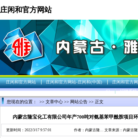
庄闲和官方网站
庄闲和官方网站
庄闲和官方网站-庄闲和(中国)
庄闲和官方网
们
招聘系统
您现在的位置： >>
文章中心
>>
网站公告
>> 正文
内蒙古隆宝化工有限公司年产700吨对氨基苯甲酰胺项目
更新时间：2022/3/17 9:57:01
作者：
内蒙古隆…
文章来源：
内蒙古隆