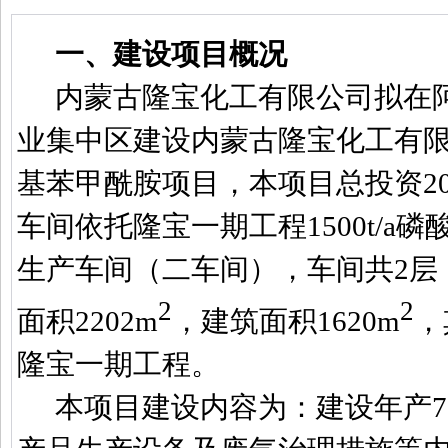
一、建设项目概况
内蒙古隆宝化工有限公司拟在
业集中区建设
内蒙古隆宝化工有
基苯甲酰胺项目，本项目总投资
2
车间依托隆宝一期工程
1500t/a
磷
生产车间（二车间），车间共
2
层
2
2
面积
2202m
，建筑面积
1620m
，
隆宝一期工程。
本项目建设内容为：建设年产
7