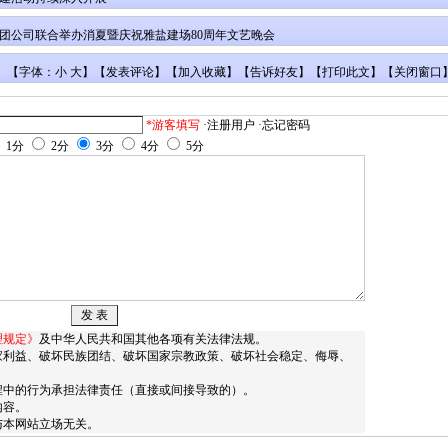
团公司联合举办消夏暨庆祝雅盐建场80周年文艺晚会
【字体：小 大】【
发表评论
】【
加入收藏
】【
告诉好友
】【
打印此文
】【
关闭窗口
*游客填写
·注册用户
·忘记密码
1分
2分
3分
4分
5分
理规定》
及中华人民共和国其他各项有关法律法规。
家利益、破坏民族团结、破坏国家宗教政策、破坏社会稳定、侮辱、
。
程中的行为承担法律责任（直接或间接导致的）。
内容。
与本网站立场无关。