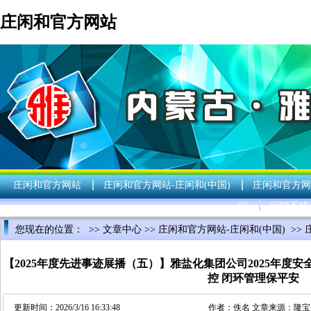
庄闲和官方网站
庄闲和官方网站
庄闲和官方网站-庄闲和(中国)
庄闲和官方网
们
招聘系统
您现在的位置： >>
文章中心
>>
庄闲和官方网站-庄闲和(中国)
>>
【2025年度先进事迹展播（五）】雅盐化集团公司2025年度
控 闭环管理保平安
更新时间：2026/3/16 16:33:48
作者：佚名 文章来源：
隆宝