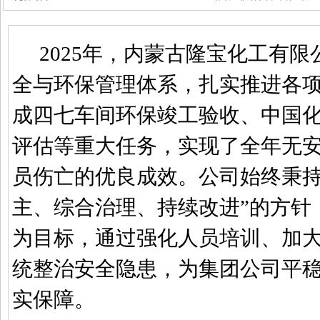
2025
年，内蒙古隆宝化工有限
全与环保管理体系，扎实推进各
成四七车间环保竣工验收、中国
评估等重大任务，实现了全年无
员伤亡的优良成效。公司始终秉持
主、综合治理、持续改进”的方针
为目标，通过强化人员培训、加
统整治安全隐患，为集团公司平
实保障。