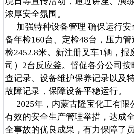
境日等宣传活动，通过讲座、演
浓厚安全氛围。
加强特种设备管理 确保运行安
备年检
160
台、定检
48
台，压力管
检
2452.8
米。新注册叉车
1
辆，报
司）
2
台反应釜。督促各分公司按
查记录、设备维护保养记录以及
故障记录，保障设备平稳运行。
2025
年，内蒙古隆宝化工有限
有效的安全生产管理举措，达成
全事故的优良成果，有力保障了