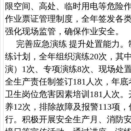
限空间、高处、临时用电等危险
作业票证管理制度，全年签发各
强化现场监管，确保作业安全。
完善应急演练 提升处置能力。
练计划，全年组织演练
20
次，其
演）
1
次、专项演练
8
次、现场处
全生产责任制签订
181
人次，年底
卫生岗位危害因素培训
181
人次。
养
12
次，排除故障及报警
113
项，
行。积极开展安全生产月、消防