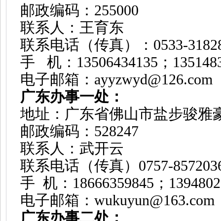
邮政编码：
255000
联系人：王育东
联系电话（传真）：
0533
-
3182
手
机：13506434135；
135148
电子邮箱：
ayyzwyd@126.com
广东办事一处：
地址：广东省佛山市盐步骏雅
邮政编码：
528247
联系人：武开云
联系电话（传真）0757-857203
手 机：18666359845；
1394802
电子邮箱：
wukuyun@163.com
广东办事二处：