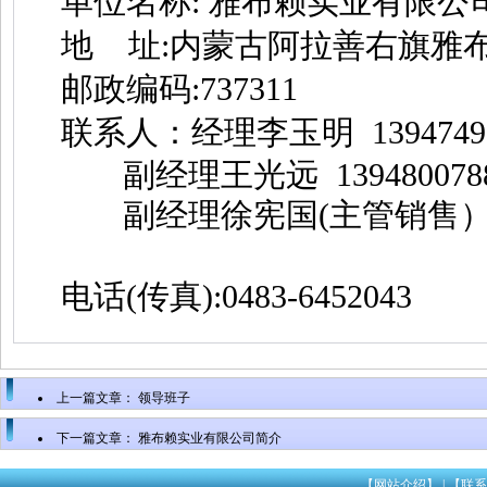
单位名称
:
雅布赖实业有限公
地 址
:
内蒙古阿拉善右旗雅
邮政编码
:737311
联系人：
经理李玉明
1394749
副经理王光远
139480078
副经理徐宪国(主管销售
电话
(
传真
):0483-6452043
上一篇文章：
领导班子
下一篇文章：
雅布赖实业有限公司简介
【网站介绍】
|
【联系