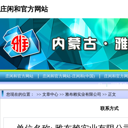
庄闲和官方网站
庄闲和官方网站
庄闲和官方网站-庄闲和(中国)
庄闲和官方网
们
招聘系统
您现在的位置： >>
文章中心
>>
雅布赖实业有限公司
>> 正文
联系方式